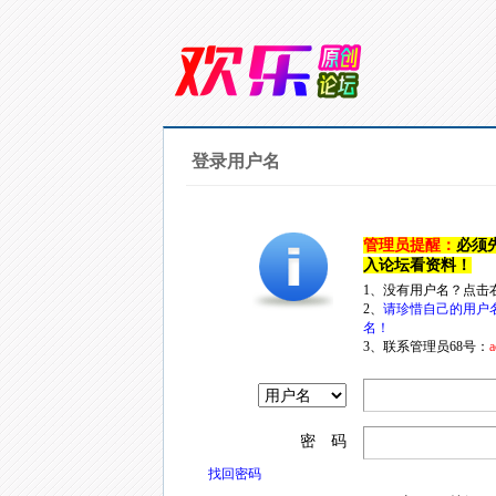
登录用户名
管理员提醒：
必须
入论坛看资料！
1、没有用户名？点击
2、
请珍惜自己的用户
名！
3、联系管理员68号：
a
密 码
找回密码